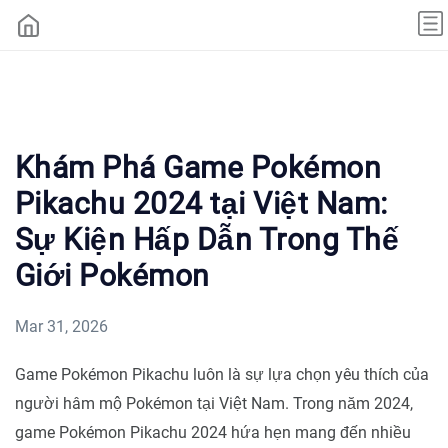
Khám Phá Game Pokémon
Pikachu 2024 tại Việt Nam:
Sự Kiện Hấp Dẫn Trong Thế
Giới Pokémon
Mar 31, 2026
Game Pokémon Pikachu luôn là sự lựa chọn yêu thích của
người hâm mộ Pokémon tại Việt Nam. Trong năm 2024,
game Pokémon Pikachu 2024 hứa hẹn mang đến nhiều