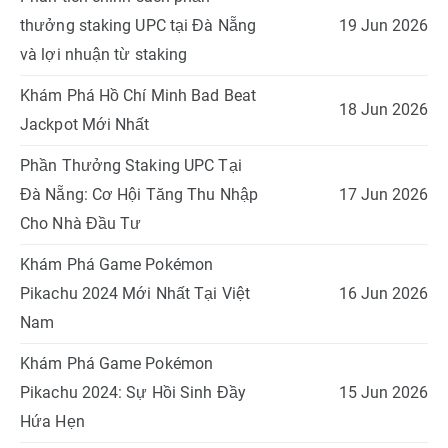
thưởng staking UPC tại Đà Nẵng
19 Jun 2026
và lợi nhuận từ staking
Khám Phá Hồ Chí Minh Bad Beat
18 Jun 2026
Jackpot Mới Nhất
Phần Thưởng Staking UPC Tại
Đà Nẵng: Cơ Hội Tăng Thu Nhập
17 Jun 2026
Cho Nhà Đầu Tư
Khám Phá Game Pokémon
Pikachu 2024 Mới Nhất Tại Việt
16 Jun 2026
Nam
Khám Phá Game Pokémon
Pikachu 2024: Sự Hồi Sinh Đầy
15 Jun 2026
Hứa Hẹn