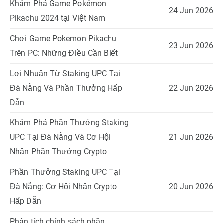
Khám Phá Game Pokémon
24 Jun 2026
Pikachu 2024 tại Việt Nam
Chơi Game Pokemon Pikachu
23 Jun 2026
Trên PC: Những Điều Cần Biết
Lợi Nhuận Từ Staking UPC Tại
Đà Nẵng Và Phần Thưởng Hấp
22 Jun 2026
Dẫn
Khám Phá Phần Thưởng Staking
UPC Tại Đà Nẵng Và Cơ Hội
21 Jun 2026
Nhận Phần Thưởng Crypto
Phần Thưởng Staking UPC Tại
Đà Nẵng: Cơ Hội Nhận Crypto
20 Jun 2026
Hấp Dẫn
Phân tích chính sách phần