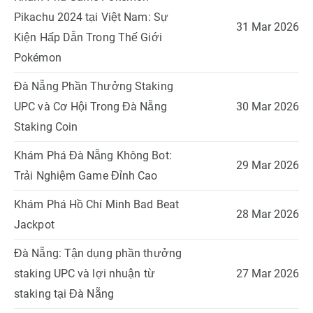
Pikachu 2024 tại Việt Nam: Sự
31 Mar 2026
Kiện Hấp Dẫn Trong Thế Giới
Pokémon
Đà Nẵng Phần Thưởng Staking
UPC và Cơ Hội Trong Đà Nẵng
30 Mar 2026
Staking Coin
Khám Phá Đà Nẵng Không Bot:
29 Mar 2026
Trải Nghiệm Game Đỉnh Cao
Khám Phá Hồ Chí Minh Bad Beat
28 Mar 2026
Jackpot
Đà Nẵng: Tận dụng phần thưởng
staking UPC và lợi nhuận từ
27 Mar 2026
staking tại Đà Nẵng