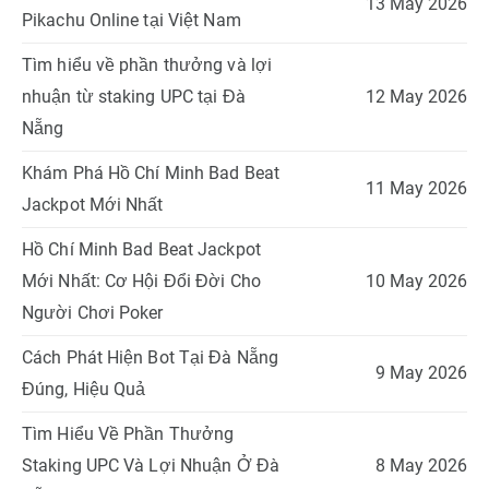
13 May 2026
Pikachu Online tại Việt Nam
Tìm hiểu về phần thưởng và lợi
nhuận từ staking UPC tại Đà
12 May 2026
Nẵng
Khám Phá Hồ Chí Minh Bad Beat
11 May 2026
Jackpot Mới Nhất
Hồ Chí Minh Bad Beat Jackpot
Mới Nhất: Cơ Hội Đổi Đời Cho
10 May 2026
Người Chơi Poker
Cách Phát Hiện Bot Tại Đà Nẵng
9 May 2026
Đúng, Hiệu Quả
Tìm Hiểu Về Phần Thưởng
Staking UPC Và Lợi Nhuận Ở Đà
8 May 2026