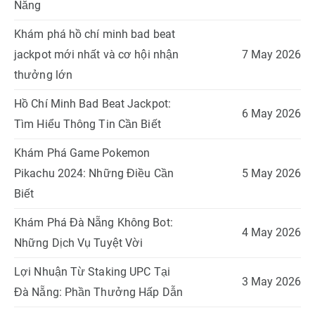
Nẵng
Khám phá hồ chí minh bad beat
jackpot mới nhất và cơ hội nhận
7 May 2026
thưởng lớn
Hồ Chí Minh Bad Beat Jackpot:
6 May 2026
Tìm Hiểu Thông Tin Cần Biết
Khám Phá Game Pokemon
Pikachu 2024: Những Điều Cần
5 May 2026
Biết
Khám Phá Đà Nẵng Không Bot:
4 May 2026
Những Dịch Vụ Tuyệt Vời
Lợi Nhuận Từ Staking UPC Tại
3 May 2026
Đà Nẵng: Phần Thưởng Hấp Dẫn