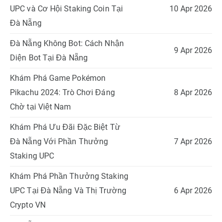
UPC và Cơ Hội Staking Coin Tại
10 Apr 2026
Đà Nẵng
Đà Nẵng Không Bot: Cách Nhận
9 Apr 2026
Diện Bot Tại Đà Nẵng
Khám Phá Game Pokémon
Pikachu 2024: Trò Chơi Đáng
8 Apr 2026
Chờ tại Việt Nam
Khám Phá Ưu Đãi Đặc Biệt Từ
Đà Nẵng Với Phần Thưởng
7 Apr 2026
Staking UPC
Khám Phá Phần Thưởng Staking
UPC Tại Đà Nẵng Và Thị Trường
6 Apr 2026
Crypto VN