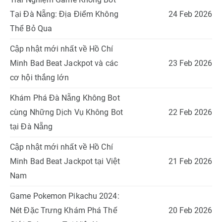
Tại Đà Nẵng: Địa Điểm Không
24 Feb 2026
Thể Bỏ Qua
Cập nhật mới nhất về Hồ Chí
Minh Bad Beat Jackpot và các
23 Feb 2026
cơ hội thắng lớn
Khám Phá Đà Nẵng Không Bot
cùng Những Dịch Vụ Không Bot
22 Feb 2026
tại Đà Nẵng
Cập nhật mới nhất về Hồ Chí
Minh Bad Beat Jackpot tại Việt
21 Feb 2026
Nam
Game Pokemon Pikachu 2024:
Nét Đặc Trưng Khám Phá Thế
20 Feb 2026