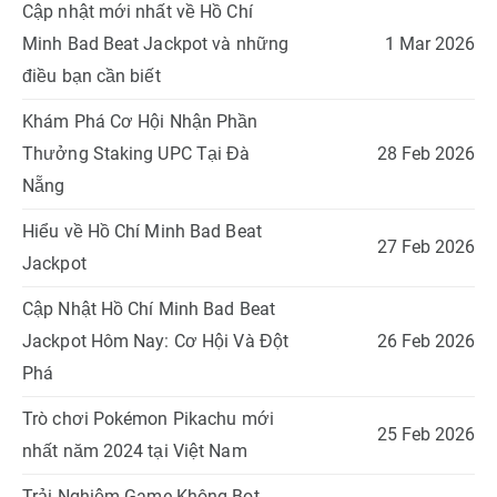
Cập nhật mới nhất về Hồ Chí
Minh Bad Beat Jackpot và những
1 Mar 2026
điều bạn cần biết
Khám Phá Cơ Hội Nhận Phần
Thưởng Staking UPC Tại Đà
28 Feb 2026
Nẵng
Hiểu về Hồ Chí Minh Bad Beat
27 Feb 2026
Jackpot
Cập Nhật Hồ Chí Minh Bad Beat
Jackpot Hôm Nay: Cơ Hội Và Đột
26 Feb 2026
Phá
Trò chơi Pokémon Pikachu mới
25 Feb 2026
nhất năm 2024 tại Việt Nam
Trải Nghiệm Game Không Bot