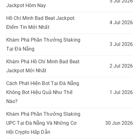
5 Jul 2026
Jackpot Hôm Nay
Hồ Chí Minh Bad Beat Jackpot:
4 Jul 2026
Điểm Tin Mới Nhất
Khám Phá Phần Thưởng Staking
3 Jul 2026
Tại Đà Nẵng
Khám Phá Hồ Chí Minh Bad Beat
2 Jul 2026
Jackpot Mới Nhất
Cách Phát Hiện Bot Tại Đà Nẵng
Không Bot Hiệu Quả Như Thế
1 Jul 2026
Nào?
Khám Phá Phần Thưởng Staking
UPC Tại Đà Nẵng Và Những Cơ
30 Jun 2026
Hội Crypto Hấp Dẫn