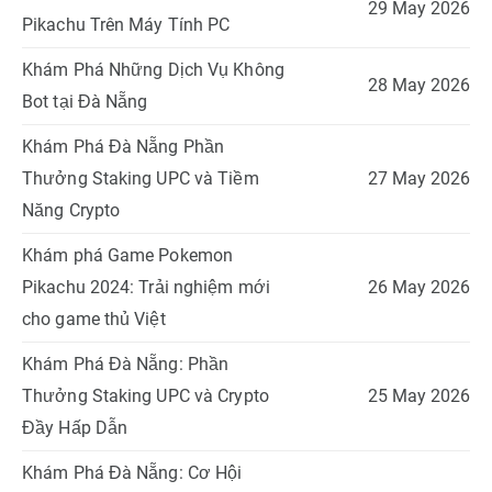
29 May 2026
Pikachu Trên Máy Tính PC
Khám Phá Những Dịch Vụ Không
28 May 2026
Bot tại Đà Nẵng
Khám Phá Đà Nẵng Phần
Thưởng Staking UPC và Tiềm
27 May 2026
Năng Crypto
Khám phá Game Pokemon
Pikachu 2024: Trải nghiệm mới
26 May 2026
cho game thủ Việt
Khám Phá Đà Nẵng: Phần
Thưởng Staking UPC và Crypto
25 May 2026
Đầy Hấp Dẫn
Khám Phá Đà Nẵng: Cơ Hội