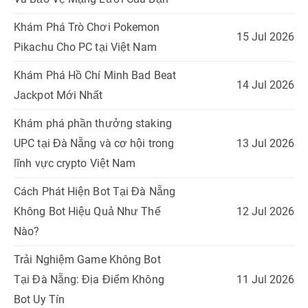
Khám Phá Trò Chơi Pokemon
15 Jul 2026
Pikachu Cho PC tại Việt Nam
Khám Phá Hồ Chí Minh Bad Beat
14 Jul 2026
Jackpot Mới Nhất
Khám phá phần thưởng staking
UPC tại Đà Nẵng và cơ hội trong
13 Jul 2026
lĩnh vực crypto Việt Nam
Cách Phát Hiện Bot Tại Đà Nẵng
Không Bot Hiệu Quả Như Thế
12 Jul 2026
Nào?
Trải Nghiệm Game Không Bot
Tại Đà Nẵng: Địa Điểm Không
11 Jul 2026
Bot Uy Tín