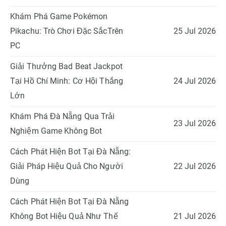
Khám Phá Game Pokémon
Pikachu: Trò Chơi Đặc SắcTrên
25 Jul 2026
PC
Giải Thưởng Bad Beat Jackpot
Tại Hồ Chí Minh: Cơ Hội Thắng
24 Jul 2026
Lớn
Khám Phá Đà Nẵng Qua Trải
23 Jul 2026
Nghiệm Game Không Bot
Cách Phát Hiện Bot Tại Đà Nẵng:
Giải Pháp Hiệu Quả Cho Người
22 Jul 2026
Dùng
Cách Phát Hiện Bot Tại Đà Nẵng
Không Bot Hiệu Quả Như Thế
21 Jul 2026