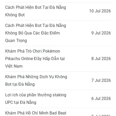
Cách Phát Hiện Bot Tại Đà Nẵng
10 Jul 2026
Không Bot
Cách Phát Hiện Bot Tại Đà Nẵng
Không Bỏ Qua Các Đặc Điểm
9 Jul 2026
Quan Trọng
Khám Phá Trò Chơi Pokémon
Pikachu Online Đầy Hấp Dẫn tại
8 Jul 2026
Việt Nam
Khám Phá Những Dịch Vụ Không
7 Jul 2026
Bot tại Đà Nẵng
Lợi ích của phần thưởng staking
6 Jul 2026
UPC tại Đà Nẵng
Khám Phá Hồ Chí Minh Bad Beat